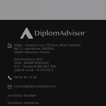
Siège : Campus Azur, 250 Rue Albert Einstein
Bât. 2. Laboratoire GREDEG
06560
Valbonne, France
DiplomAdvisor SAS
Siret : 89489743800012
RCS : Grasse B 894 897 438
Capital social : 10 000,00 €
06 60 40 73 08
contact@diplomadvisor.com
Inscription étudiant
Inscription entreprise