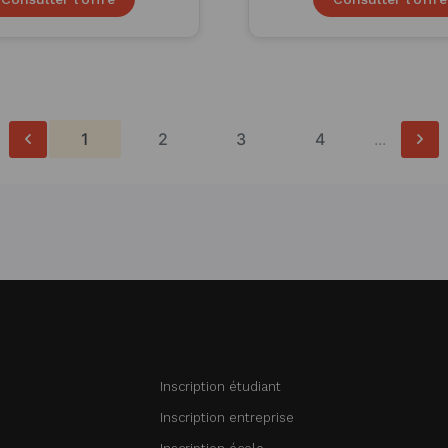
1
2
3
4
...
Inscription étudiant
Inscription entreprise