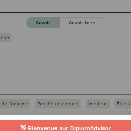
Savoir
Savoir-faire
tion
 de l'analyse
Facilité de contact
Vendeur
Être à
👋 Bienvenue sur DiplomAdvisor