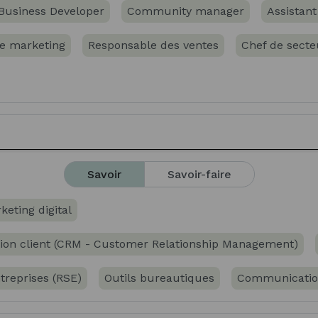
Business Developer
Community manager
Assistant
e marketing
Responsable des ventes
Chef de sect
Savoir
Savoir-faire
keting digital
lation client (CRM - Customer Relationship Management)
treprises (RSE)
Outils bureautiques
Communication
ernational (Incoterms, ...)
Management stratégique