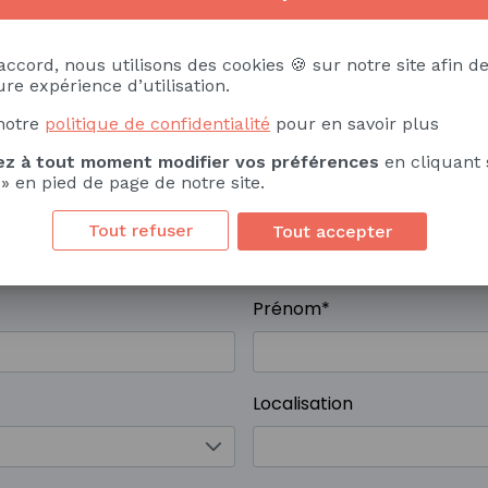
accord, nous utilisons des cookies 🍪 sur notre site afin de
re expérience d’utilisation.
rmations
notre
politique de confidentialité
pour en savoir plus
z à tout moment modifier vos préférences
en cliquant 
 » en pied de page de notre site.
taires aimeriez-vous avoir
Pour quel(s) campus ?
*
Tout refuser
Tout accepter
Prénom
*
Localisation