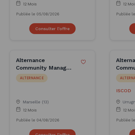
12 Mois
12 Moi
Publiée le 05/08/2026
Publiée l
Consulter l'offre
Alternance
Altern
Community Manager
Commu
H/F - Marseille (F/H)
- Biarr
ALTERNANCE
ALTERN
ISCOD
Marseille (13)
Urrug
12 Mois
12 Moi
Publiée le 04/08/2026
Publiée l
Consulter l'offre