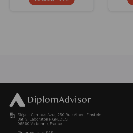
Siège : Campus Azur, 250 Rue Albert Einstein
Bât. 2. Laboratoire GREDEG
06560
Valbonne, France
DiplomAdvisor SAS