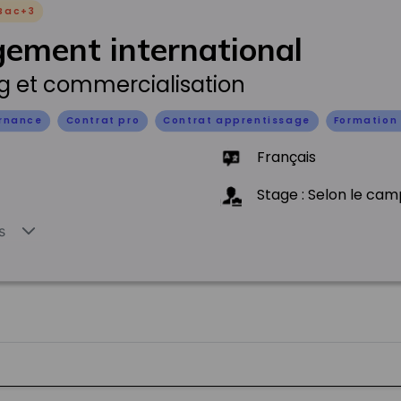
Bac+3
ement international
g et commercialisation
ernance
Contrat pro
Contrat apprentissage
Formation 
Français
Stage : Selon le ca
s