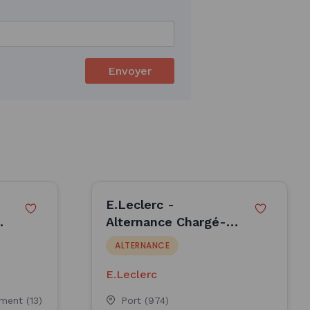
Envoyer
E.Leclerc -
r
Alternance Chargé-e
de la Relation Client
ALTERNANCE
/ Marketing - H/F
E.Leclerc
ment (13)
Port (974)