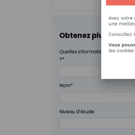
Avec votre 
une meilleu
Obtenez plus d'info
Consultez 
Vous pouve
les cookies
Quelles informations supplémen
?
*
Nom
*
Niveau d’étude