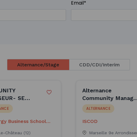
Email
*
Alternance/Stage
CDD/CDI/Interim
UNITY
Alternance
EUR- SE
Community Manage
le château)
- Marseille (H/F)
ANCE
ALTERNANCE
178 (H/F)
rgy Business School
ISCOD
le-Château (12)
Marseille 9e Arrondisse