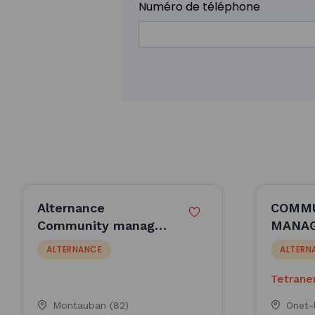
Numéro de téléphone
Alternance
COMM
Community manager
MANAG
- Montauban (F/H)
(Onet 
ALTERNANCE
ALTERN
#TET14
Tetrane
Rodez
Montauban (82)
Onet-