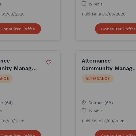
s
12 Mois
e 05/08/2026
Publiée le 05/08/2026
Consulter l'offre
Consulter l'offre
ance
Alternance
nity Manager
Community Manage
itz (H/F)
- Colmar (F/H)
ANCE
ALTERNANCE
ne (64)
Colmar (68)
s
12 Mois
e 02/08/2026
Publiée le 01/08/2026
Consulter l'offre
Consulter l'offre