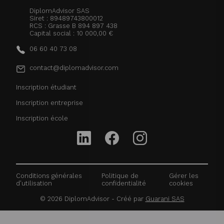
DiplomAdvisor SAS
Siret : 89489743800012
RCS : Grasse B 894 897 438
Capital social : 10 000,00 €
06 60 40 73 08
contact@diplomadvisor.com
Inscription étudiant
Inscription entreprise
Inscription école
Conditions générales
Politique de
Gérer les
d'utilisation
confidentialité
cookies
©
2026
DiplomAdvisor - Créé par
Guarani SAS