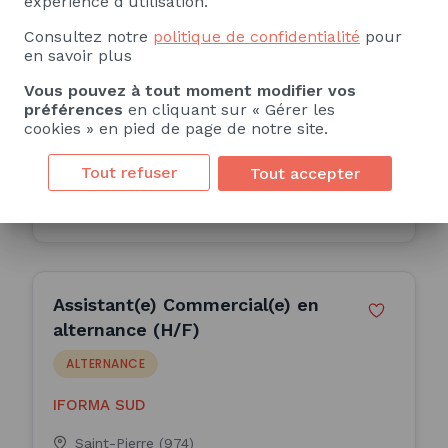
expérience d’utilisation.
- H/F
ALTERNANCE
Consultez notre
politique de confidentialité
pour
en savoir plus
E.Leclerc
Vous pouvez à tout moment modifier vos
Port (974)
préférences
en cliquant sur « Gérer les
24 Mois
cookies » en pied de page de notre site.
Publiée le 05/08/2026
Tout refuser
Tout accepter
Consulter l'offre
Assistant(e) Commercial(e) en
alternance (H/F)
ALTERNANCE
IFORMA SUD
Saint-Pierre (974)