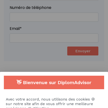
Numéro de téléphone
Email
*
Envoyer
Alternance/Stage
CDD/CDI/Interim
👋 Bienvenue sur DiplomAdvisor
E.Leclerc - Alternance Chargé-e
Avec votre accord, nous utilisons des cookies 🍪
de la Relation Client / Marketing
sur notre site afin de vous offrir une meilleure