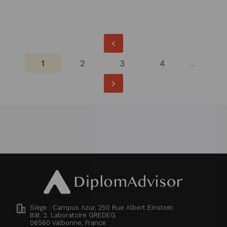
1
2
3
4
...
Siège : Campus Azur, 250 Rue Albert Einstein
Bât. 2. Laboratoire GREDEG
06560
Valbonne, France