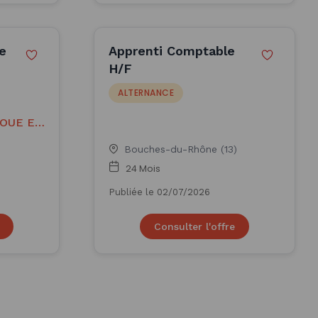
le
Apprenti Comptable
H/F
ALTERNANCE
-
-
JOUE EN
RE
Bouches-du-Rhône (13)
24 Mois
Publiée le 02/07/2026
Consulter l'offre