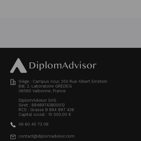
Siège : Campus Azur, 250 Rue Albert Einstein
Bât. 2. Laboratoire GREDEG
06560
Valbonne, France
DiplomAdvisor SAS
Siret : 89489743800012
RCS : Grasse B 894 897 438
Capital social : 10 000,00 €
06 60 40 73 08
contact@diplomadvisor.com