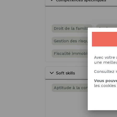
Droit de la famille
Analyse d
Gestion des risques (Risk Man
Fiscalité immobilière
Fiscal
Avec votre 
une meilleu
Consultez 
Soft skills
Vous pouve
les cookies
Aptitude à la communication