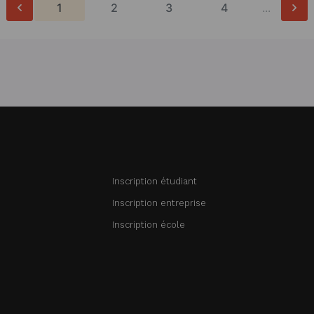
1
2
3
4
...
Inscription étudiant
Inscription entreprise
Inscription école