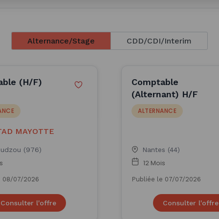
Alternance/Stage
CDD/CDI/Interim
ble (H/F)
Comptable
(Alternant) H/F
ANCE
ALTERNANCE
TAD MAYOTTE
udzou (976)
Nantes (44)
s
12 Mois
e 08/07/2026
Publiée le 07/07/2026
Consulter l'offre
Consulter l'offre