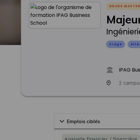
GRADE MASTE
Majeur
Ingénier
Stage
Alt
IPAG Bus
2 campu
Emplois ciblés
Analyste financier / financière