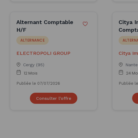
Alternant Comptable
Citya I
H/F
Compta
ALTERNANCE
ALTERN
ELECTROPOLI GROUP
Citya I
Cergy (95)
Nante
12 Mois
24 Mo
Publiée le 07/07/2026
Publiée l
Consulter l'offre