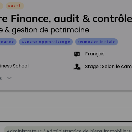
R
Bac+5
e Finance, audit & contrôl
ie & gestion de patrimoine
ernance
Contrat apprentissage
Formation initiale
Français
iness School
Stage : Selon le ca
s
Administrateur / Administratrice de biens immobiliers