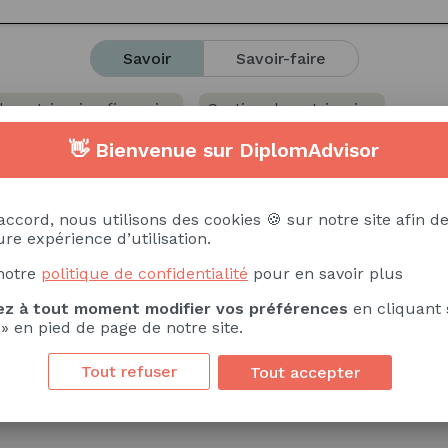
Savoir
Savoir-faire
e patrimoine financier
Gestion de patrimoine
👋 Bienvenue sur DiplomAdvisor
agement)
Gestion immobilière
Gestion immobilière d
ité internationale
accord, nous utilisons des cookies 🍪 sur notre site afin de
re expérience d’utilisation.
notre
politique de confidentialité
pour en savoir plus
z à tout moment modifier vos préférences
en cliquant 
 » en pied de page de notre site.
Précis
Méthodique
Sens de l'analyse
Esprit d
Tout refuser
Tout accepter