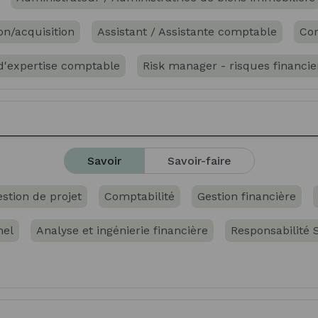
on/acquisition
Assistant / Assistante comptable
Co
 d'expertise comptable
Risk manager - risques financie
tion de patrimoine financier
tion de patrimoine immobilier
Gestionnaire de patrimoi
Savoir
Savoir-faire
obilier
stion de projet
Comptabilité
Gestion financière
nel
Analyse et ingénierie financière
Responsabilité 