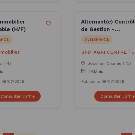
mmobilier -
Alternant(e) Contrô
ble (H/F)
de Gestion -
Comptable F/H -
ANCE
ALTERNANCE
BPM AGRI CENTRE 
JOUE EN CHARNIE 
mmobilier
BPM AGRI CENTRE - 
CHARNIE - JOHN DEE
JOHN DEERE
s (44)
Joué-en-Charnie (72)
is
24 Mois
e 06/07/2026
Publiée le 06/07/2026
Consulter l'offre
Consulter l'offre