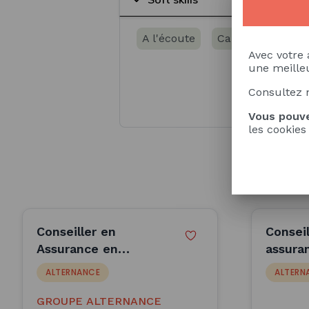
A l'écoute
Capacité d’adapt
Avec votre 
une meilleu
Consultez 
Vous pouve
les cookies
Conseiller en
Conseil
Assurance en
assura
alternance (H/F)
ALTERNANCE
ALTERN
GROUPE ALTERNANCE