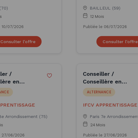
(70)
BAILLEUL (59)
s
12 Mois
e 10/07/2026
Publiée le 06/07/2026
Consulter l'offre
Consulter l'offre
ler /
Conseiller /
lère en
Conseillère en
n de
gestion de
ANCE
ALTERNANCE
ine financier
patrimoine financier
(H/F)
PPRENTISSAGE
IFCV APPRENTISSAGE
 8e Arrondissement (75)
Paris 7e Arrondissemen
is
24 Mois
e 27/06/2026
Publiée le 27/06/2026