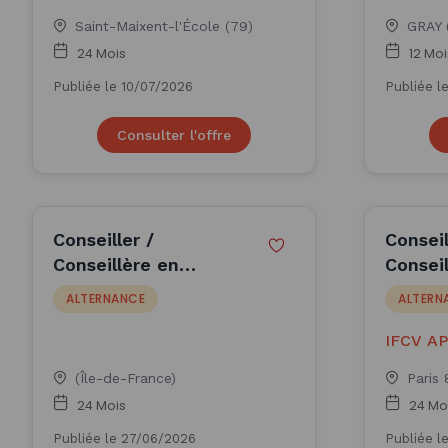
Saint-Maixent-l'École (79)
GRAY 
24 Mois
12 Moi
Publiée le 10/07/2026
Publiée l
Consulter l'offre
Conseiller /
Conseil
Conseillère en
Conseil
assurances (H/F)
gestio
ALTERNANCE
ALTERN
patrimo
(H/F)
IFCV A
(Île-de-France)
Paris
24 Mois
24 Mo
Publiée le 27/06/2026
Publiée l