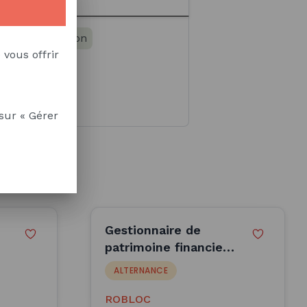
a communication
 vous offrir
sur « Gérer
Gestionnaire de
patrimoine financier
(H/F)
ALTERNANCE
ROBLOC