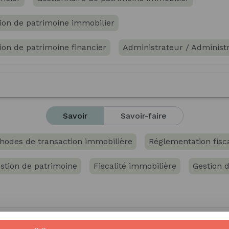
tion de patrimoine immobilier
tion de patrimoine financier
Administrateur / Administr
seiller / Conseillère en gestion de fortune
Conseiller 
Savoir
Savoir-faire
hodes de transaction immobilière
Réglementation fisc
stion de patrimoine
Fiscalité immobilière
Gestion 