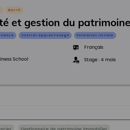
O
Bac+3
ité et gestion du patrimoin
ernance
Contrat apprentissage
Formation initiale
Français
iness School
Stage
:
4
mois
ancier
Gestionnaire de patrimoine immobilier