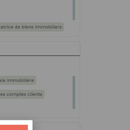
atrice de biens immobiliers
/ Conseillère en assurances
ale immobilière
des comptes clients