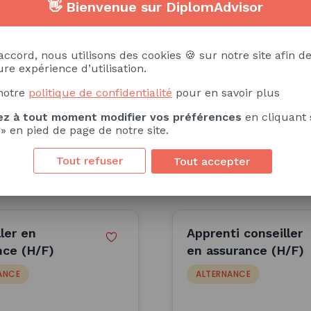
👋 Bienvenue sur DiplomAdvisor
ation
Sens de la négociation
Vendeur
Sens de l
accord, nous utilisons des cookies 🍪 sur notre site afin de
re expérience d’utilisation.
notre
politique de confidentialité
pour en savoir plus
z à tout moment modifier vos préférences
en cliquant 
 » en pied de page de notre site.
Tout refuser
Tout accepter
Alternance/Stage
CDD/CDI/Interim
ler en
Apprenti conseiller
nce (H/F)
en assurance (H/F)
ANCE
ALTERNANCE