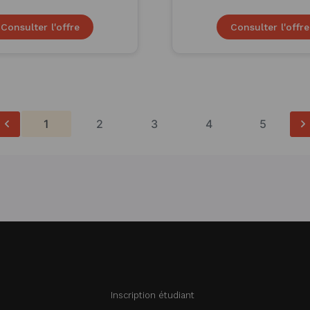
Consulter l'offre
Consulter l'offre
1
2
3
4
5
Inscription étudiant